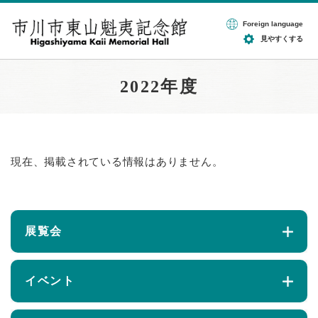
ペ
メニューを飛ばして本文へ
ー
Foreign language
ジ
見やすくする
の
先
頭
2022年度
で
す
。
本
現在、掲載されている情報はありません。
文
展覧会
イベント