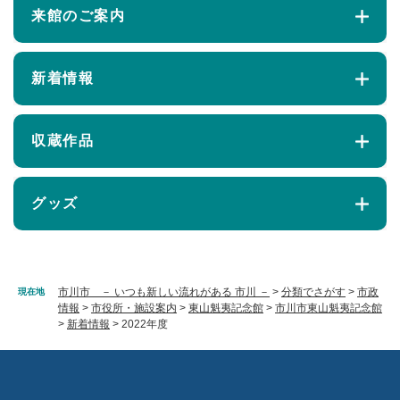
来館のご案内
新着情報
収蔵作品
グッズ
市川市 － いつも新しい流れがある 市川 －
>
分類でさがす
>
市政
現在地
情報
>
市役所・施設案内
>
東山魁夷記念館
>
市川市東山魁夷記念館
>
新着情報
>
2022年度