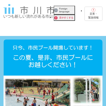
ペ
メニューを飛ばして本文へ
ー
Foreign
language
ジ
災害・
の
緊急情報
見やすくする
先
頭
で
す
。