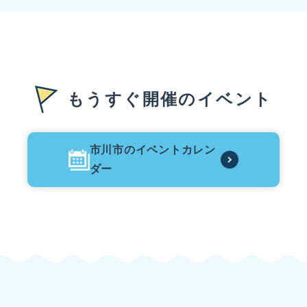
2026年8月6日
【再掲載】令和8年度図書館職員（会計年度任用職
2026年8月5日
員）募集要項（パートタイム）
電子契約サービスの導入について
2026年8月5日
もうすぐ開催のイベント
2026年8月5日
国（厚労省）、県及び市川市からの最新情報
国（厚労省）、県及び市川市からの最新情報
2026年8月4日
2026年8月3日
健康増進活動支援事業
市川市のイベントカレン
2026年8月6日
市川市立中山小学校外14校冷暖房設備（EHP）定期点
ダー
検業務委託の一般競争入札について
いちモニ（市川市Webアンケート）
市川を良くする Webアンケート いちモニは、市川市
もっと見る
RSS
2026年8月3日
が運営するWebアンケートです。 市民一人ひとりの声
市川市立市川小学校外21校冷暖房設備（GHP）定期
を集め、市川をもっともっと良いまちに。 お知らせ
点検業務委託の一般競争入札について
2025年2月5日 いちモニWebサイトを公開しました！
2025年2月10日 受信設定の受付を開始しました。
2026年8月3日
2026年8月6日 アンケートを配信しました。 What'sい
宿泊サービスに係る届出について