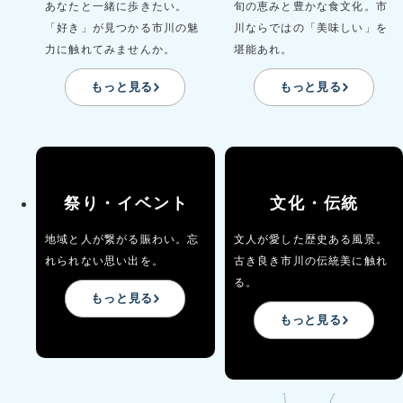
あなたと一緒に歩きたい。
旬の恵みと豊かな食文化。市
「好き」が見つかる市川の魅
川ならではの「美味しい」を
力に触れてみませんか。
堪能あれ。
もっと見る
もっと見る
2026年8月4日
祭り・イベント
文化・伝統
すべての市民のみなさまに4,500円分のICHICO
地域と人が繋がる賑わい。忘
文人が愛した歴史ある風景。
定額カードを送付します
れられない思い出を。
古き良き市川の伝統美に触れ
2026年8月3日 ICHICO定額カードをまだ受け取られて
る。
もっと見る
いない方へご案内のハガキを送付しています。ご確認の
もっと見る
うえ、 ​窓口受取予約フォームから受け取り予約をお願
いいたします。 2026年6月26日 台風接近および災害対
応体制をとるため、6月27日（土曜日）、28日（日曜
日）に開催予定であったすべてのサポートコーナーを中