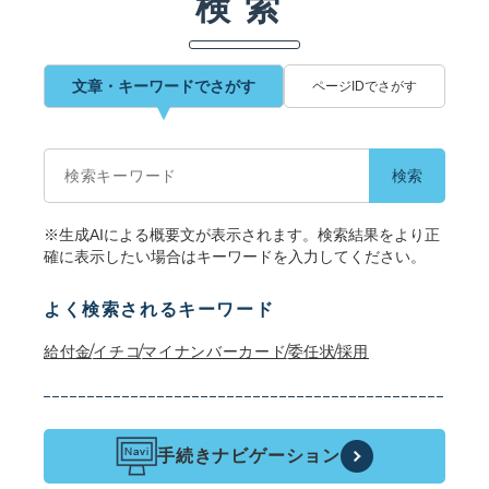
検索
文章・キーワードでさがす
ページIDでさがす
文
章
・
キ
ー
※生成AIによる概要文が表示されます。検索結果をより正
ワ
確に表示したい場合はキーワードを入力してください。
ー
ド
で
よく検索されるキーワード
さ
が
給付金
イチコ
マイナンバーカード
委任状
採用
す
手続きナビゲーション