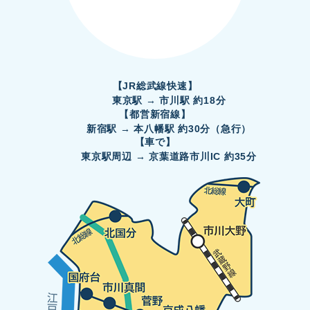
営業再開のお知らせ【重要】 クリーンスパ市川は、
浄化槽等の修繕実施のため臨時休館しておりましたが、
7月30日(木曜日)より営業を再開いたします。 温浴施
設の利用停止や休館中にはご迷惑をおかけいたしました
【JR総武線快速】
こと、お詫び申し上げます。 また、全ての施設がご
東京駅 → 市川駅 約18分
利用いただけますが、引き続き節水へのご協力をお願い
【都営新宿線】
いたします。 クリーンスパ市川の詳細内容につきまし
新宿駅 → 本八幡駅 約30分（急行）
ては、以下のリンクから...
【車で】
東京駅周辺 → 京葉道路市川IC 約35分
もっと見る
RSS