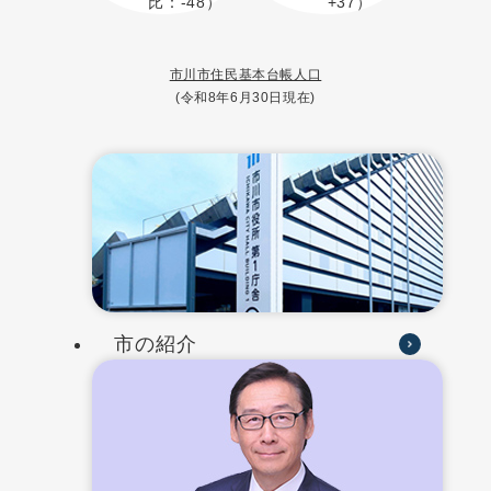
比：-48）
+37）
市川市住民基本台帳人口
(令和8年6月30日現在)
市の紹介