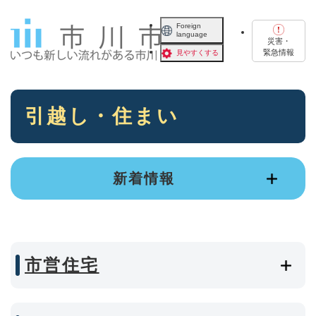
ペ
メニューを飛ばして本文へ
ー
Foreign
language
ジ
災害・
の
緊急情報
見やすくする
先
頭
で
本
す
引越し・住まい
文
。
新着情報
市営住宅