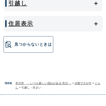
引越し
住居表示
見つからないときは
市川市 － いつも新しい流れがある 市川 －
>
分類でさがす
>
くら
現在地
し
>
引越し・住まい