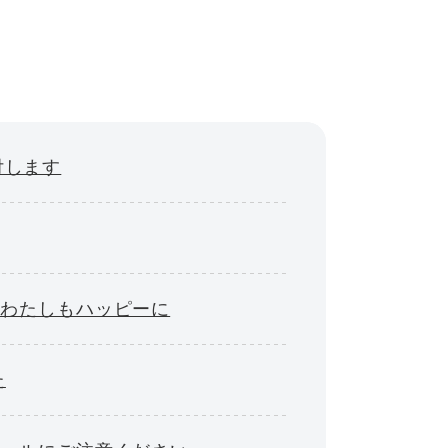
付します
もわたしもハッピーに
た