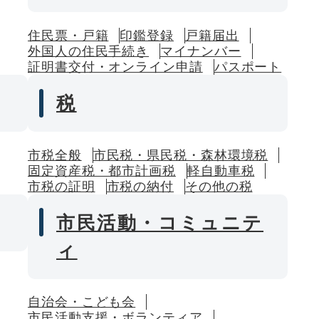
住民票・戸籍
印鑑登録
戸籍届出
外国人の住民手続き
マイナンバー
証明書交付・オンライン申請
パスポート
税
市税全般
市民税・県民税・森林環境税
固定資産税・都市計画税
軽自動車税
市税の証明
市税の納付
その他の税
市民活動・コミュニテ
ィ
自治会・こども会
市民活動支援・ボランティア