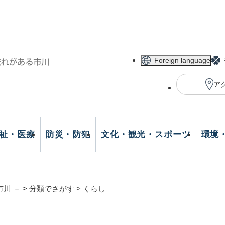
メニューを飛ばして本文へ
Foreign language
ア
祉・医療
防災・防犯
文化・観光・スポーツ
環境
市川 －
>
分類でさがす
>
くらし