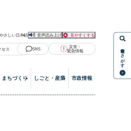
やさしい日本語
音声読み上げ
見やすくする
災害・
情報をさがす
SNS
クセス
緊急情報
・まちづくり
しごと・産業
市政情報