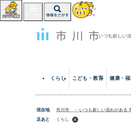
ペ
ー
ジ
の
先
頭
で
す
。
くらし
こども・教育
健康・福
現在地
市川市 － いつも新しい流れがある 
足あと
くらし