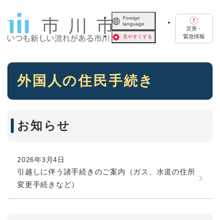
ペ
メニューを飛ばして本文へ
ー
Foreign
language
ジ
災害・
の
緊急情報
見やすくする
先
頭
で
本
す
外国人の住民手続き
文
。
お知らせ
2026年3月4日
引越しに伴う諸手続きのご案内（ガス、水道の住所
変更手続きなど）