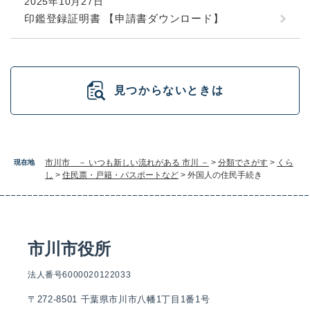
2025年10月27日
印鑑登録証明書 【申請書ダウンロード】
見つからないときは
市川市 － いつも新しい流れがある 市川 －
>
分類でさがす
>
くら
現在地
し
>
住民票・戸籍・パスポートなど
>
外国人の住民手続き
市川市役所
法人番号6000020122033
〒272-8501 千葉県市川市八幡1丁目1番1号