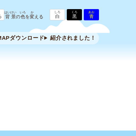
しろ
くろ
あお
はいけい
いろ
か
る
白
黒
青
背景
の
色
を
変
える
MAP
ダウンロード
紹介されました！