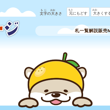
メニューを飛ばして本文へ
もと
おお
もじ
おお
元
にもどす
大
きくす
文字
の
大
きさ
札一覧
解説
販売