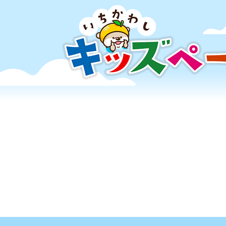
ペ
ー
ジ
の
先
頭
で
す
。