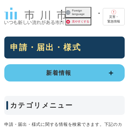
ペ
メニューを飛ばして本文へ
ー
Foreign
language
ジ
災害・
の
緊急情報
見やすくする
先
頭
で
本
す
申請・届出・様式
文
。
新着情報
カテゴリメニュー
申請・届出・様式に関する情報を検索できます。下記のカ