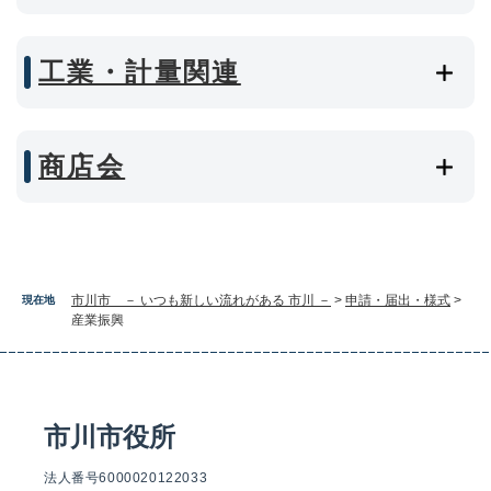
工業・計量関連
商店会
市川市 － いつも新しい流れがある 市川 －
>
申請・届出・様式
>
現在地
産業振興
市川市役所
法人番号6000020122033