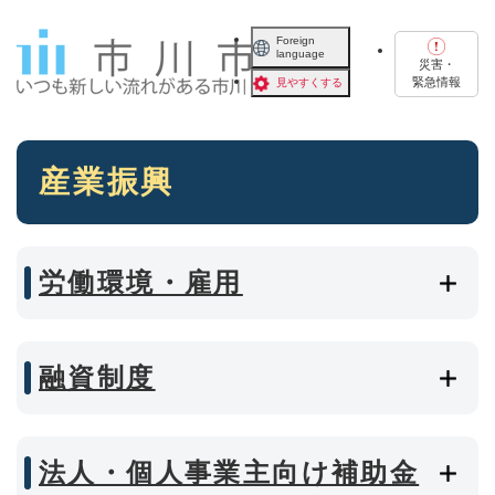
ペ
メニューを飛ばして本文へ
ー
Foreign
language
ジ
災害・
の
緊急情報
見やすくする
先
頭
で
本
す
産業振興
文
。
労働環境・雇用
融資制度
法人・個人事業主向け補助金