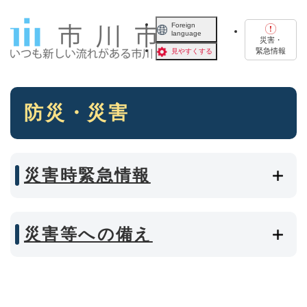
ペ
メニューを飛ばして本文へ
ー
Foreign
language
ジ
災害・
の
緊急情報
見やすくする
先
頭
で
本
す
防災・災害
文
。
災害時緊急情報
災害等への備え