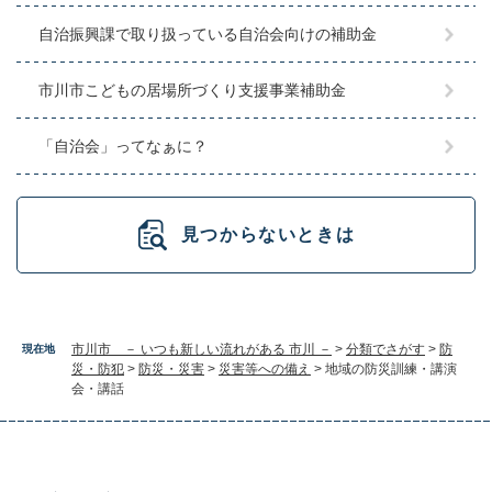
自治振興課で取り扱っている自治会向けの補助金
市川市こどもの居場所づくり支援事業補助金
「自治会」ってなぁに？
見つからないときは
市川市 － いつも新しい流れがある 市川 －
>
分類でさがす
>
防
現在地
災・防犯
>
防災・災害
>
災害等への備え
>
地域の防災訓練・講演
会・講話