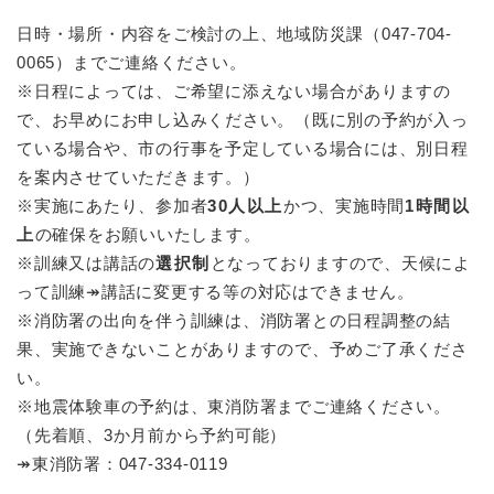
日時・場所・内容をご検討の上、地域防災課（047-704-
0065）までご連絡ください。
※日程によっては、ご希望に添えない場合がありますの
で、お早めにお申し込みください。（既に別の予約が入っ
ている場合や、市の行事を予定している場合には、別日程
を案内させていただきます。）
※実施にあたり、参加者
30人以上
かつ、実施時間
1時間以
上
の確保をお願いいたします。
※訓練又は講話の
選択制
となっておりますので、天候によ
って訓練↠講話に変更する等の対応はできません。
※消防署の出向を伴う訓練は、消防署との日程調整の結
果、実施できないことがありますので、予めご了承くださ
い。
※地震体験車の予約は、東消防署までご連絡ください。
（先着順、3か月前から予約可能）
​↠東消防署：047-334-0119