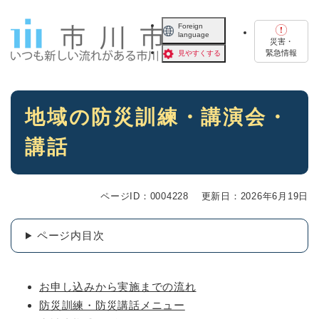
ペ
メニューを飛ばして本文へ
ー
Foreign
language
ジ
災害・
の
緊急情報
見やすくする
先
頭
で
本
す
地域の防災訓練・講演会・
文
。
講話
ページID：0004228
更新日：2026年6月19日
ページ内目次
お申し込みから実施までの流れ
防災訓練・防災講話メニュー