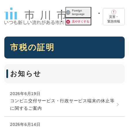
ペ
メニューを飛ばして本文へ
ー
Foreign
language
ジ
災害・
の
緊急情報
見やすくする
先
頭
で
本
す
市税の証明
文
。
お知らせ
2026年6月19日
コンビニ交付サービス・行政サービス端末の休止等
に関するご案内
2026年6月14日