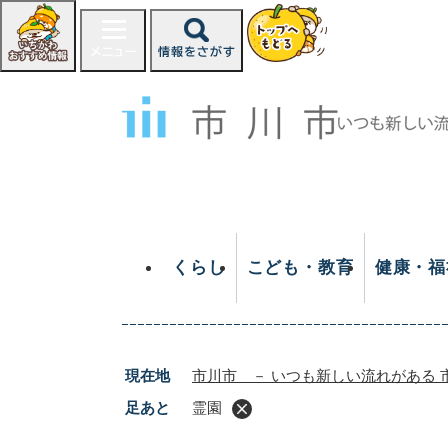
ペ
ー
ジ
の
先
頭
で
す
。
くらし
こども・教育
健康・福
現在地
市川市 － いつも新しい流れがある 
足あと
霊園