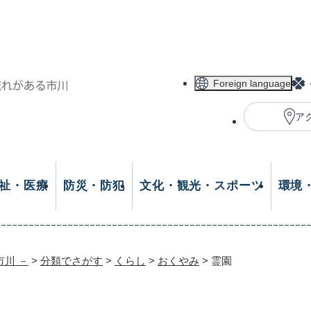
メニューを飛ばして本文へ
Foreign language
ア
祉・医療
防災・防犯
文化・観光・スポーツ
環境
市川 －
>
分類でさがす
>
くらし
>
おくやみ
>
霊園