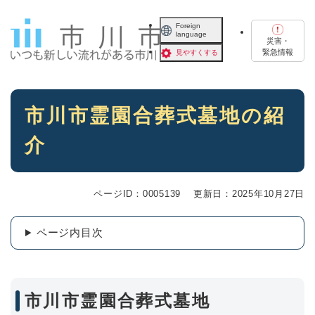
ペ
メニューを飛ばして本文へ
ー
Foreign
language
ジ
災害・
の
緊急情報
見やすくする
先
頭
で
本
す
市川市霊園合葬式墓地の紹
文
。
介
ページID：0005139
更新日：2025年10月27日
ページ内目次
市川市霊園合葬式墓地