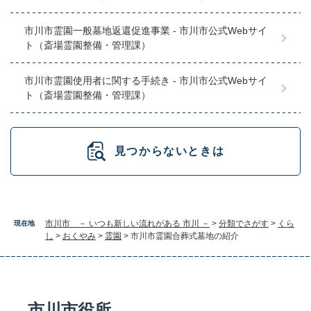
市川市霊園一般墓地返還促進事業 - 市川市公式Webサイ
ト（斎場霊園整備・管理課）
市川市霊園使用者に関する手続き - 市川市公式Webサイ
ト（斎場霊園整備・管理課）
見つからないときは
市川市 － いつも新しい流れがある 市川 －
>
分類でさがす
>
くら
現在地
し
>
おくやみ
>
霊園
>
市川市霊園合葬式墓地の紹介
市川市役所