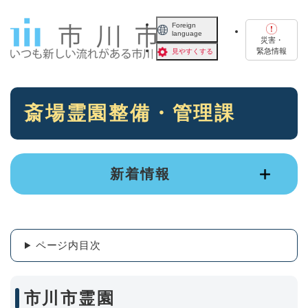
ペ
メニューを飛ばして本文へ
ー
Foreign
language
ジ
災害・
の
緊急情報
見やすくする
先
頭
で
本
す
斎場霊園整備・管理課
文
。
新着情報
ページ内目次
市川市霊園