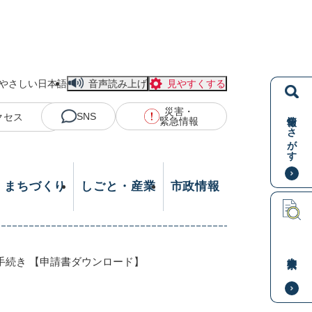
やさしい日本語
音声読み上げ
見やすくする
災害・
情報をさがす
SNS
クセス
緊急情報
・まちづくり
しごと・産業
市政情報
本文検索
手続き 【申請書ダウンロード】