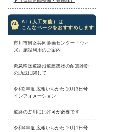
ト（斎場霊園整備・管理課）
AI（人工知能）は
こんなページをおすすめします
市川市男女共同参画センター『ウィ
ズ』施設利用のご案内
緊急輸送道路沿道建築物の耐震診断
の助成に関して
令和2年度 広報いちかわ 10月3日号
インフォメーション
道路の占用には許可が必要です
令和4年度 広報いちかわ 10月1日号