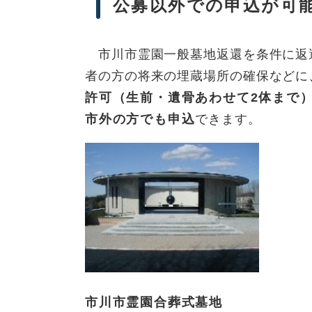
公募以外での申込が可
市川市霊園一般墓地返還を条件に返
者の方の将来の埋蔵場所の確保などに
許可（生前・遺骨あわせて2体まで
市外の方でも申込
できます。
市川市霊園合葬式墓地