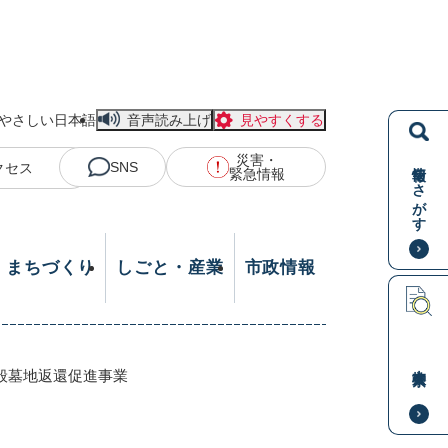
やさしい日本語
音声読み上げ
見やすくする
災害・
情報をさがす
SNS
クセス
緊急情報
・まちづくり
しごと・産業
市政情報
本文検索
般墓地返還促進事業