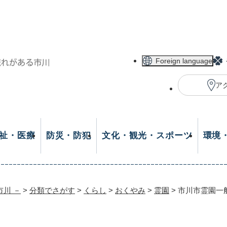
メニューを飛ばして本文へ
Foreign language
ア
祉・医療
防災・防犯
文化・観光・スポーツ
環境
市川 －
>
分類でさがす
>
くらし
>
おくやみ
>
霊園
>
市川市霊園一