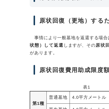
原状回復（更地）する
事情により一般墓地を返還する場合
状態）して返還
しますが、その
原状
があります。
原状回復費用助成限度
表1
普通墓地
4.0平方メートル
第1種