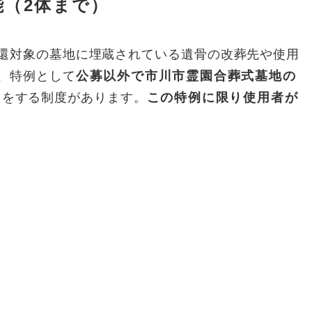
能（2体まで）
還対象の墓地に埋蔵されている遺骨の改葬先や使用
、特例として
公募以外で市川市霊園合葬式墓地の
）
をする制度があります。
この特例に限り使用者が