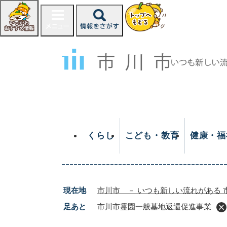
ペ
ー
ジ
の
先
頭
で
す
。
くらし
こども・教育
健康・福
現在地
市川市 － いつも新しい流れがある 
足あと
市川市霊園一般墓地返還促進事業