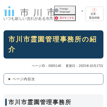
ペ
メニューを飛ばして本文へ
ー
Foreign
language
ジ
災害・
の
緊急情報
見やすくする
先
頭
で
本
す
市川市霊園管理事務所の紹
文
。
介
ページID：0005140
更新日：2025年10月27日
ページ内目次
市川市霊園管理事務所