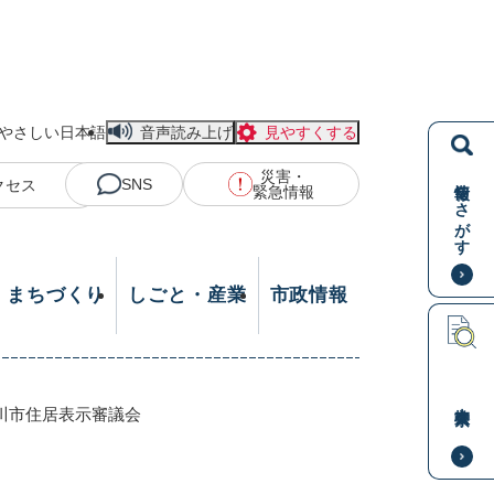
やさしい日本語
音声読み上げ
見やすくする
災害・
情報をさがす
SNS
クセス
緊急情報
・まちづくり
しごと・産業
市政情報
本文検索
川市住居表示審議会