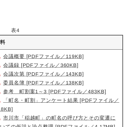
表4
料
会議概要 [PDFファイル／119KB]
会議録 [PDFファイル／360KB]
会議次第 [PDFファイル／143KB]
委員名簿 [PDFファイル／138KB]
参考 町割案1～3 [PDFファイル／483KB]
「町名・町割」アンケート結果 [PDFファイル／
18KB]
市川市「稲越町」の町名の呼び方とその変遷に
いての仮説と論点整理 [PDFファイル／4.17MB]