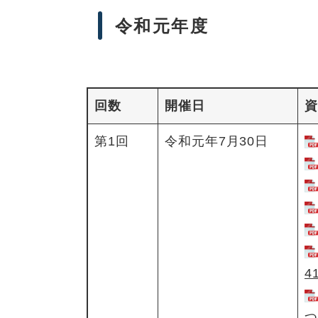
令和元年度
回数
開催日
資
第1回
令和元年7月30日
4
つ