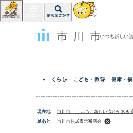
ペ
ー
ジ
の
先
頭
で
す
。
くらし
こども・教育
健康・福
現在地
市川市 － いつも新しい流れがある 
足あと
市川市住居表示審議会