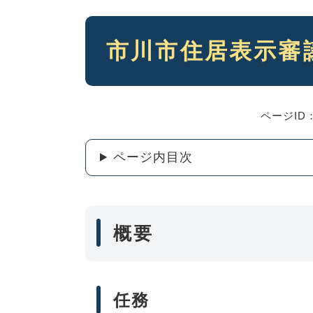
本
市川市住居表示審
文
ページID：
ページ内目次
概要
任務