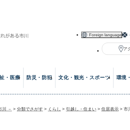
メニューを飛ばして本文へ
Foreign language
ア
祉・医療
防災・防犯
文化・観光・スポーツ
環境
市川 －
>
分類でさがす
>
くらし
>
引越し・住まい
>
住居表示
>
市