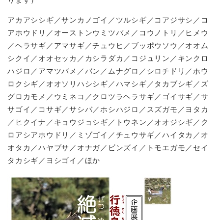
アカアシシギ／サンカノゴイ／ツルシギ／コアジサシ／コ
アホウドリ／オーストンウミツバメ／コウノトリ／ヒメウ
／ヘラサギ／アマサギ／チュウヒ／ブッポウソウ／オオム
シクイ／オオセッカ／カシラダカ／コジュリン／キンクロ
ハジロ／アマツバメ／バン／ムナグロ／シロチドリ／ホウ
ロクシギ／オオソリハシシギ／ハマシギ／タカブシギ／ズ
グロカモメ／ウミネコ／クロツラヘラサギ／ゴイサギ／サ
サゴイ／コサギ／サシバ／ホシハジロ／スズガモ／ヨタカ
／ヒクイナ／キョウジョシギ／トウネン／オオジシギ／ク
ロアシアホウドリ／ミゾゴイ／チュウサギ／ハイタカ／オ
オタカ／ハヤブサ／オナガ／ビンズイ／トモエガモ／セイ
タカシギ／ヨシゴイ／ほか