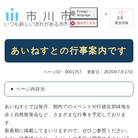
ペ
メニューを飛ばして本文へ
ー
Foreign
language
ジ
災害・
の
緊急情報
見やすくする
先
頭
で
本
す
あいねすとの行事案内です
文
。
ページID：0001757
更新日：2026年7月17日
ページ内目次
あいねすとでは毎月、館内でのイベントや行徳近郊緑地を
歩く自然散策会など、さまざまな行事を予定しておりま
す。
新着順に掲載してまいりますので、ぜひご参照ください。