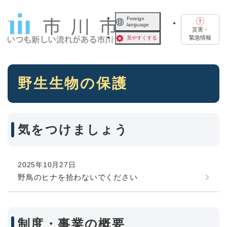
ペ
メニューを飛ばして本文へ
ー
Foreign
language
ジ
災害・
の
緊急情報
見やすくする
先
頭
で
本
す
野生生物の保護
文
。
気をつけましょう
2025年10月27日
野鳥のヒナを拾わないでください
制度・事業の概要