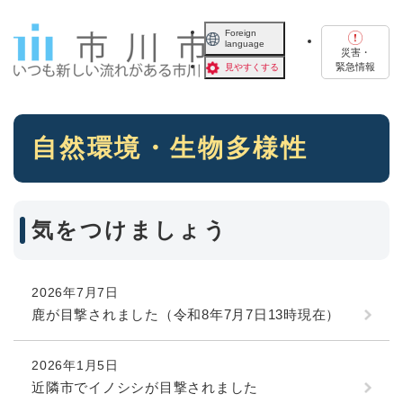
ペ
メニューを飛ばして本文へ
ー
Foreign
language
ジ
災害・
の
緊急情報
見やすくする
先
頭
で
本
す
自然環境・生物多様性
文
。
気をつけましょう
2026年7月7日
鹿が目撃されました（令和8年7月7日13時現在）
2026年1月5日
近隣市でイノシシが目撃されました