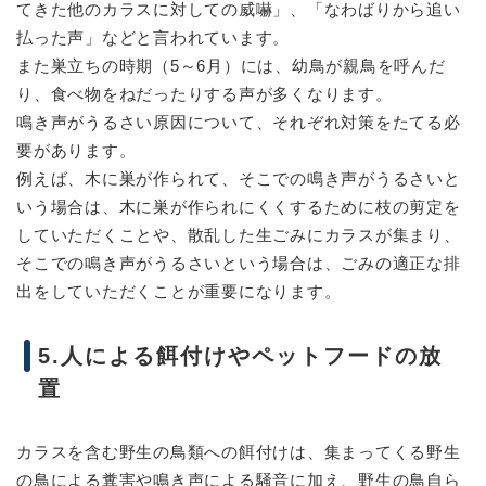
てきた他のカラスに対しての威嚇」、「なわばりから追い
払った声」などと言われています。
また巣立ちの時期（5～6月）には、幼鳥が親鳥を呼んだ
り、食べ物をねだったりする声が多くなります。
鳴き声がうるさい原因について、それぞれ対策をたてる必
要があります。
例えば、木に巣が作られて、そこでの鳴き声がうるさいと
いう場合は、木に巣が作られにくくするために枝の剪定を
していただくことや、散乱した生ごみにカラスが集まり、
そこでの鳴き声がうるさいという場合は、ごみの適正な排
出をしていただくことが重要になります。
5.人による餌付けやペットフードの放
置
カラスを含む野生の鳥類への餌付けは、集まってくる野生
の鳥による糞害や鳴き声による騒音に加え、野生の鳥自ら