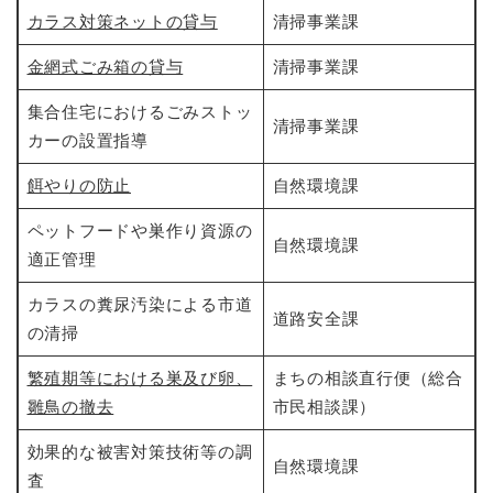
カラス対策ネットの貸与
清掃事業課
金網式ごみ箱の貸与
清掃事業課
集合住宅におけるごみストッ
清掃事業課
カーの設置指導
餌やりの防止
自然環境課
ペットフードや巣作り資源の
自然環境課
適正管理
カラスの糞尿汚染による市道
道路安全課
の清掃
繁殖期等における巣及び卵、
まちの相談直行便（総合
雛鳥の撤去
市民相談課）
効果的な被害対策技術等の調
自然環境課
査