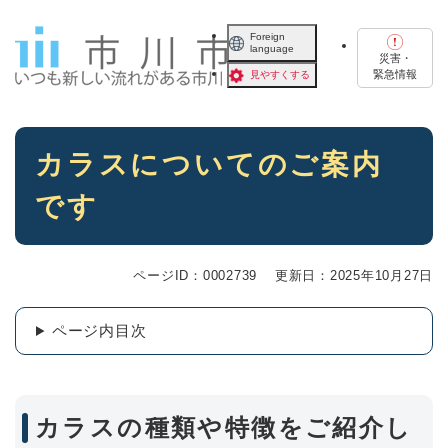
ペ
メニューを飛ばして本文へ
ー
Foreign
language
ジ
災害・
の
緊急情報
見やすくする
先
頭
で
本
す
カラスについてのご案内
文
。
です
ページID：0002739
更新日：2025年10月27日
ページ内目次
カラスの種類や特徴をご紹介し