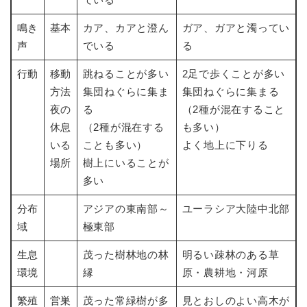
鳴き
基本
カア、カアと澄ん
ガア、ガアと濁ってい
声
でいる
る
行動
移動
跳ねることが多い
2足で歩くことが多い
方法
集団ねぐらに集ま
集団ねぐらに集まる
夜の
る
（2種が混在すること
休息
（2種が混在する
も多い）
いる
ことも多い）
よく地上に下りる
場所
樹上にいることが
多い
分布
アジアの東南部～
ユーラシア大陸中北部
域
極東部
生息
茂った樹林地の林
明るい疎林のある草
環境
縁
原・農耕地・河原
繁殖
営巣
茂った常緑樹が多
見とおしのよい高木が