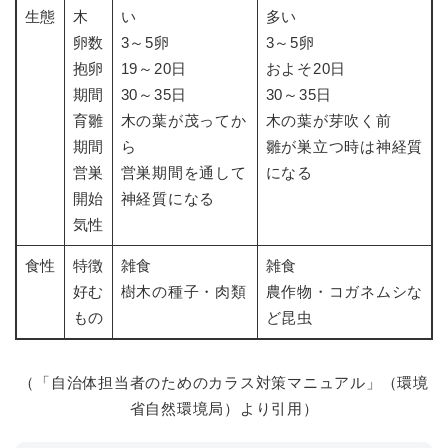
生態
木
い
多い
卵数
3～5卵
3～5卵
抱卵
19～20日
およそ20日
期間
30～35日
30～35日
育雛
木の葉が茂ってか
木の葉が芽吹く前
期間
ら
雛が巣立つ時は神経質
営巣
営巣期間を通して
になる
開始
神経質になる
気性
食性
特徴
雑食
雑食
好む
樹木の種子・肉類
農作物・コガネムシな
もの
ど昆虫
（「自治体担当者のためのカラス対策マニュアル」（環境
省自然環境局）より引用）