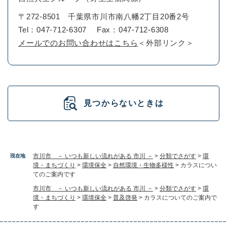
〒272-8501
千葉県市川市南八幡2丁目20番2号
Tel：047-712-6307
Fax：047-712-6308
メールでのお問い合わせはこちら
＜外部リンク＞
見つからないときは
市川市 － いつも新しい流れがある 市川 －
>
分類でさがす
>
環
現在地
境・まちづくり
>
環境保全
>
自然環境・生物多様性
>
カラスについ
てのご案内です
市川市 － いつも新しい流れがある 市川 －
>
分類でさがす
>
環
境・まちづくり
>
環境保全
>
普及啓発
>
カラスについてのご案内で
す