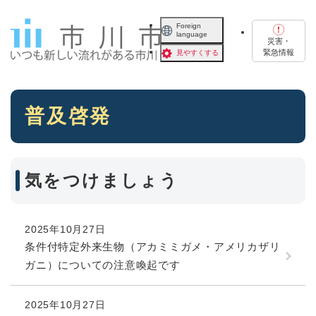
ペ
メニューを飛ばして本文へ
ー
Foreign
language
ジ
災害・
の
緊急情報
見やすくする
先
頭
で
本
す
普及啓発
文
。
気をつけましょう
2025年10月27日
条件付特定外来生物（アカミミガメ・アメリカザリ
ガニ）についての注意喚起です
2025年10月27日