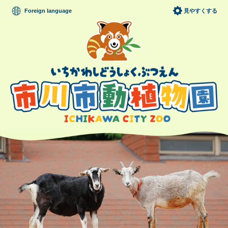
ペ
メニューを飛ばして本文へ
Foreign language
見やすくする
ー
ジ
の
先
頭
で
す
。