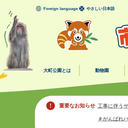
ペ
Foreign language
やさしい日本語
ー
ジ
の
先
頭
で
す
。
大町公園とは
動物園
本
文
重要なお知らせ
工事に伴うサ
＃がんばれパ