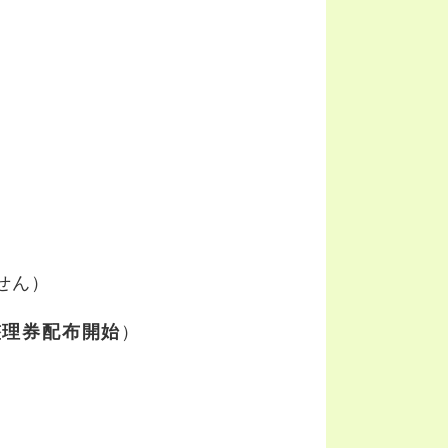
せん）
整理券配布開始
）