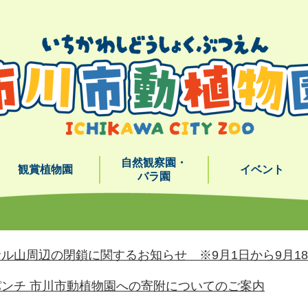
メニューを飛ばして本文へ
自然観察園・
観賞植物園
イベント
バラ園
ル山周辺の閉鎖に関するお知らせ ※9月1日から9月1
ンチ 市川市動植物園への寄附についてのご案内