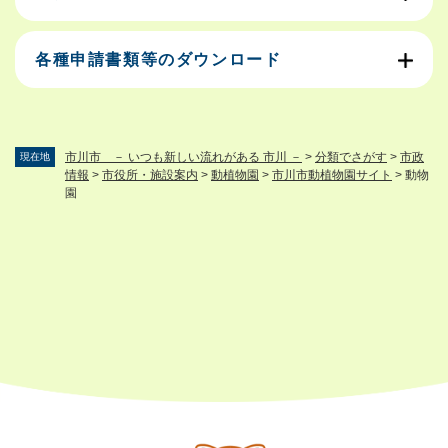
各種申請書類等のダウンロード
市川市 － いつも新しい流れがある 市川 －
>
分類でさがす
>
市政
現在地
情報
>
市役所・施設案内
>
動植物園
>
市川市動植物園サイト
>
動物
園