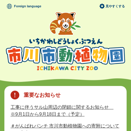
ペ
メニューを飛ばして本文へ
Foreign language
見やすくする
ー
ジ
の
先
頭
で
す
。
本
文
重要なお知らせ
工事に伴うサル山周辺の閉鎖に関するお知らせ
※9月1日から9月18日まで（予定）
＃がんばれパンチ 市川市動植物園への寄附について