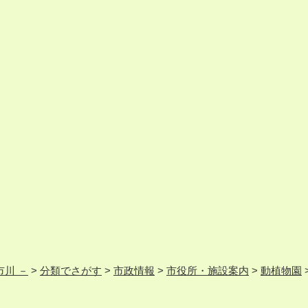
市川 －
>
分類でさがす
>
市政情報
>
市役所・施設案内
>
動植物園