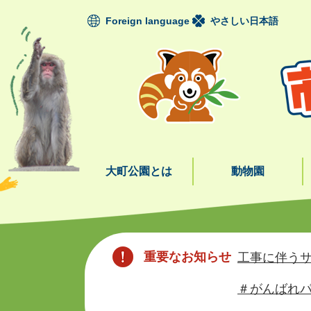
ペ
Foreign language
やさしい日本語
ー
ジ
の
先
頭
で
す
。
大町公園とは
動物園
本
文
重要なお知らせ
工事に伴うサ
＃がんばれパ