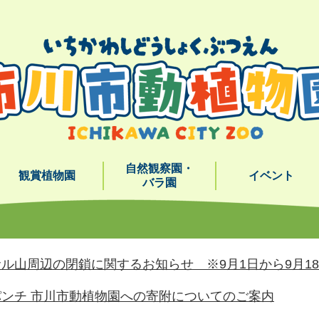
メニューを飛ばして本文へ
自然観察園・
観賞植物園
イベント
バラ園
ル山周辺の閉鎖に関するお知らせ ※9月1日から9月1
ンチ 市川市動植物園への寄附についてのご案内