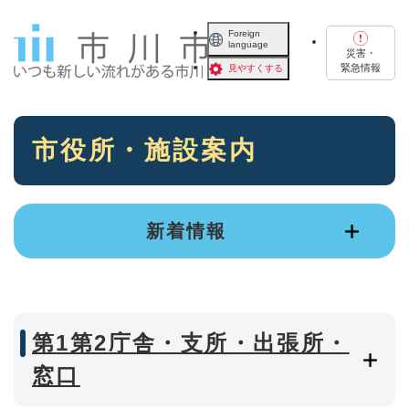
ペ
メニューを飛ばして本文へ
ー
Foreign
language
ジ
災害・
の
緊急情報
見やすくする
先
頭
で
本
す
市役所・施設案内
文
。
新着情報
第1第2庁舎・支所・出張所・
窓口