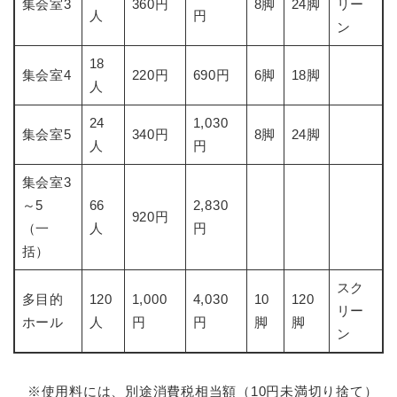
集会室3
360円
8脚
24脚
リー
人
円
ン
18
集会室4
220円
690円
6脚
18脚
人
24
1,030
集会室5
340円
8脚
24脚
人
円
集会室3
～5
66
2,830
920円
（一
人
円
括）
スク
多目的
120
1,000
4,030
10
120
リー
ホール
人
円
円
脚
脚
ン
※使用料には、別途消費税相当額（10円未満切り捨て）