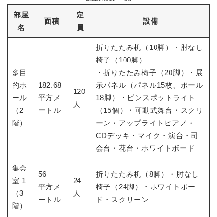
部屋
定
面積
設備
名
員
折りたたみ机（10脚）・肘なし
椅子（100脚）
多目
・折りたたみ椅子（20脚）・展
的ホ
182.68
示パネル（パネル15枚、ポール
120
ール
平方メ
18脚）・ピンスポットライト
人
（2
ートル
（15個）・可動式舞台・スクリ
階）
ーン・アップライトピアノ・
CDデッキ・マイク・演台・司
会台・花台・ホワイトボード
集会
56
折りたたみ机（8脚）・肘なし
室 1
24
平方メ
椅子（24脚）・ホワイトボー
（3
人
ートル
ド・スクリーン
階）