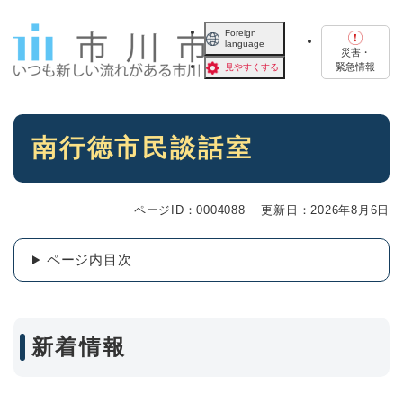
ペ
メニューを飛ばして本文へ
ー
Foreign
language
ジ
災害・
の
緊急情報
見やすくする
先
頭
で
本
す
南行徳市民談話室
文
。
ページID：0004088
更新日：2026年8月6日
ページ内目次
新着情報