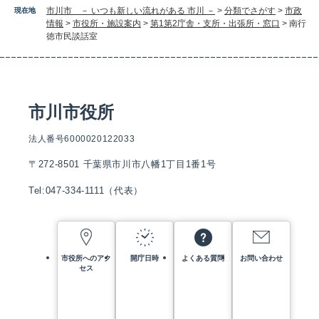
市川市 － いつも新しい流れがある 市川 －
>
分類でさがす
>
市政
現在地
情報
>
市役所・施設案内
>
第1第2庁舎・支所・出張所・窓口
>
南行
徳市民談話室
市川市役所
法人番号6000020122033
〒272-8501 千葉県市川市八幡1丁目1番1号
Tel:047-334-1111（代表）
市役所へのアク
開庁日時
よくある質問
お問い合わせ
セス