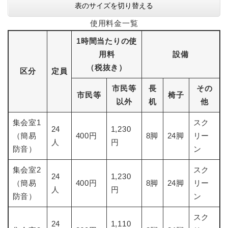
表のサイズを切り替える
使用料金一覧
1時間当たりの使
用料
設備
（税抜き）
区分
定員
市民等
長
その
市民等
椅子
以外
机
他
集会室1
スク
24
1,230
（簡易
400円
8脚
24脚
リー
人
円
防音）
ン
集会室2
スク
24
1,230
（簡易
400円
8脚
24脚
リー
人
円
防音）
ン
スク
24
1,110