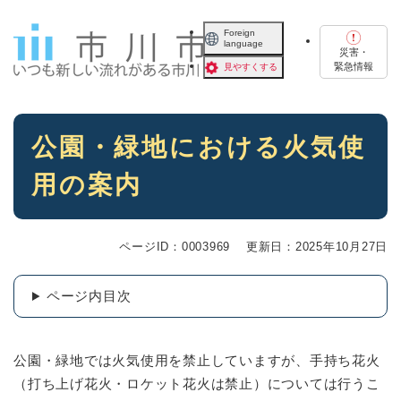
ペ
メニューを飛ばして本文へ
ー
Foreign
language
ジ
災害・
の
緊急情報
見やすくする
先
頭
で
本
す
公園・緑地における火気使
文
。
用の案内
ページID：0003969
更新日：2025年10月27日
ページ内目次
公園・緑地では火気使用を禁止していますが、手持ち花火
（打ち上げ花火・ロケット花火は禁止）については行うこ