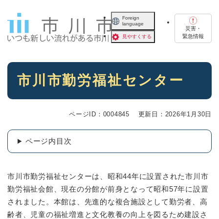
ペ
メニューを飛ばして本文へ
ー
Foreign
language
ジ
災害・
の
緊急情報
見やすくする
先
頭
で
本
す
市川市勤労福祉センター
文
。
ページID：0004845
更新日：2026年1月30日
ページ内目次
市川市勤労福祉センターは、昭和44年に設置された市川市
勤労福祉会館、現在の分館が前身となって昭和57年に設置
されました。本館は、先進的な複合施設として勤労者、高
齢者、児童の福祉増進と文化教養の向上を図るため建設さ