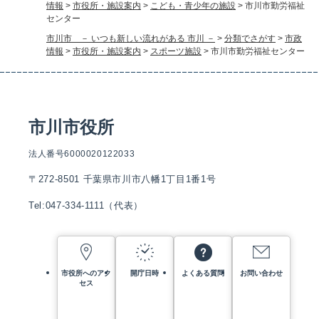
情報
>
市役所・施設案内
>
こども・青少年の施設
>
市川市勤労福祉
センター
市川市 － いつも新しい流れがある 市川 －
>
分類でさがす
>
市政
情報
>
市役所・施設案内
>
スポーツ施設
>
市川市勤労福祉センター
市川市役所
法人番号6000020122033
〒272-8501 千葉県市川市八幡1丁目1番1号
Tel:047-334-1111（代表）
市役所へのアク
開庁日時
よくある質問
お問い合わせ
セス