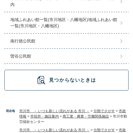
内
地域ふれあい館一覧(市川地区・八幡地区)地域ふれあい館
一覧(市川地区・八幡地区)
南行徳公民館
曽谷公民館
見つからないときは
市川市 － いつも新しい流れがある 市川 －
>
分類でさがす
>
市政
現在地
情報
>
市役所・施設案内
>
商工業・農業・労働関係施設
>
市川市勤
労福祉センター
市川市 － いつも新しい流れがある 市川 －
>
分類でさがす
>
市政