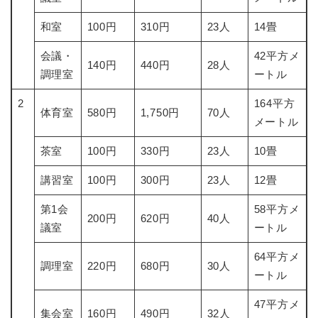
和室
100円
310円
23人
14畳
会議・
42平方メ
140円
440円
28人
調理室
ートル
2
164平方
体育室
580円
1,750円
70人
メートル
茶室
100円
330円
23人
10畳
講習室
100円
300円
23人
12畳
第1会
58平方メ
200円
620円
40人
議室
ートル
64平方メ
調理室
220円
680円
30人
ートル
47平方メ
集会室
160円
490円
32人