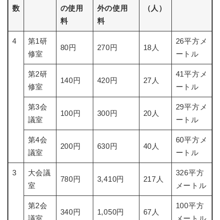
数
の使用
外の使用
（人）
料
料
4
第1研
26平方メ
80円
270円
18人
修室
ートル
第2研
41平方メ
140円
420円
27人
修室
ートル
第3会
29平方メ
100円
300円
20人
議室
ートル
第4会
60平方メ
200円
630円
40人
議室
ートル
3
大会議
326平方
780円
3,410円
217人
室
メートル
第2会
100平方
340円
1,050円
67人
議室
メートル