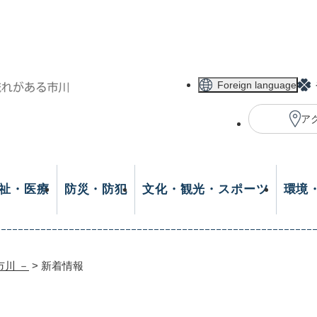
メニューを飛ばして本文へ
Foreign language
ア
祉・医療
防災・防犯
文化・観光・スポーツ
環境
市川 －
>
新着情報