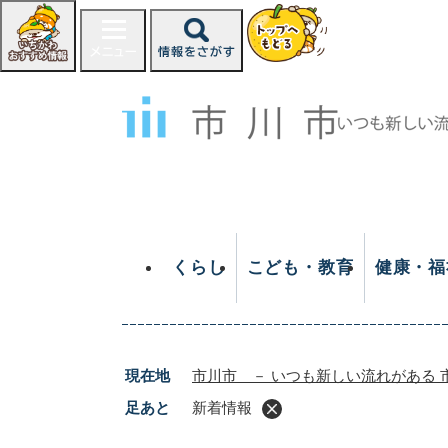
ペ
ー
ジ
の
先
頭
で
す
。
くらし
こども・教育
健康・福
現在地
市川市 － いつも新しい流れがある 
足あと
新着情報