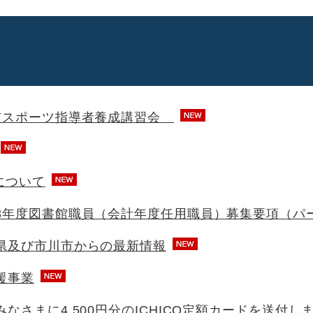
市スポーツ指導者養成講習会
について
8年度図書館職員（会計年度任用職員）募集要項（パ
県及び市川市からの最新情報
援事業
なさまに4,500円分のICHICO定額カードを送付し