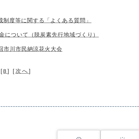
成制度等に関する「よくある質問」
補助金について（脱炭素先行地域づくり）
2回市川市民納涼花火大会
 [
8
] [
次へ
]