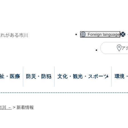
メニューを飛ばして本文へ
Foreign language
ア
祉・医療
防災・防犯
文化・観光・スポーツ
環境
市川 －
>
新着情報