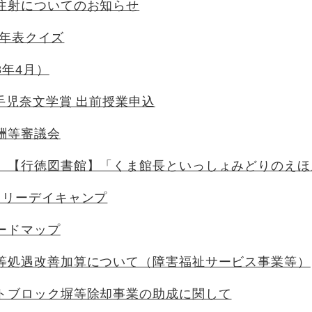
注射についてのお知らせ
歴史年表クイズ
8年4月）
手児奈文学賞 出前授業申込
酬等審議会
】【行徳図書館】「くま館長といっしょみどりのえほ
ミリーデイキャンプ
ードマップ
等処遇改善加算について（障害福祉サービス事業等）
トブロック塀等除却事業の助成に関して