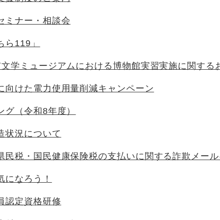
セミナー・相談会
ら119」
市文学ミュージアムにおける博物館実習実施に関する
に向けた電力使用量削減キャンペーン
ング（令和8年度）
造状況について
県民税・国民健康保険税の支払いに関する詐欺メール
気になろう！
員認定資格研修