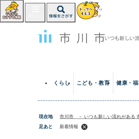
ペ
ー
ジ
の
先
頭
で
す
。
くらし
こども・教育
健康・福
現在地
市川市 － いつも新しい流れがある 
足あと
新着情報