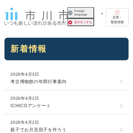
ペ
メニューを飛ばして本文へ
ー
Foreign
language
ジ
災害・
の
緊急情報
見やすくする
先
頭
で
本
す
新着情報
文
。
2026年4月3日
考古博物館の年間行事案内
2026年4月2日
ICHICOアンケート
2026年4月2日
親子でお月見団子を作ろう