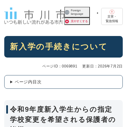
ペ
メニューを飛ばして本文へ
ー
Foreign
language
ジ
災害・
の
緊急情報
見やすくする
先
頭
で
本
す
新入学の手続きについて
文
。
ページID：0069891
更新日：2026年7月2日
ページ内目次
令和9年度新入学生からの指定
学校変更を希望される保護者の