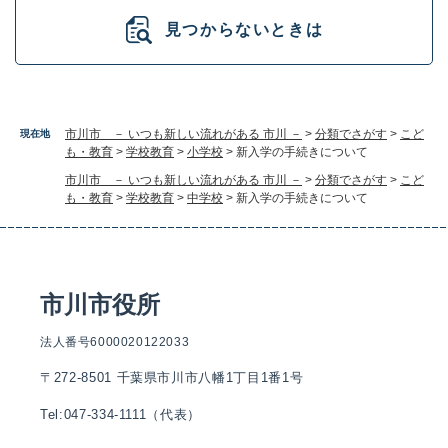
見つからないときは
市川市 － いつも新しい流れがある 市川 －
>
分類でさがす
>
こど
現在地
も・教育
>
学校教育
>
小学校
>
新入学の手続きについて
市川市 － いつも新しい流れがある 市川 －
>
分類でさがす
>
こど
も・教育
>
学校教育
>
中学校
>
新入学の手続きについて
市川市役所
法人番号6000020122033
〒272-8501 千葉県市川市八幡1丁目1番1号
Tel:047-334-1111（代表）