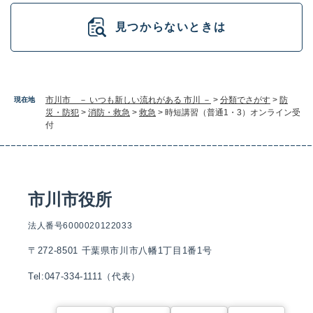
見つからないときは
市川市 － いつも新しい流れがある 市川 －
>
分類でさがす
>
防
現在地
災・防犯
>
消防・救急
>
救急
>
時短講習（普通1・3）オンライン受
付
市川市役所
法人番号6000020122033
〒272-8501 千葉県市川市八幡1丁目1番1号
Tel:047-334-1111（代表）