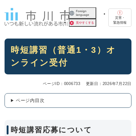
ペ
メニューを飛ばして本文へ
ー
Foreign
language
ジ
災害・
の
緊急情報
見やすくする
先
頭
で
本
す
時短講習（普通1・3）オ
文
。
ンライン受付
ページID：0006733
更新日：2026年7月22日
ページ内目次
時短講習応募について