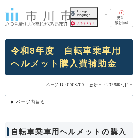
ペ
メニューを飛ばして本文へ
ー
Foreign
language
ジ
災害・
の
緊急情報
見やすくする
先
頭
で
本
す
令和8年度 自転車乗車用
文
。
ヘルメット購入費補助金
ページID：0003700
更新日：2026年7月1日
ページ内目次
自転車乗車用ヘルメットの購入