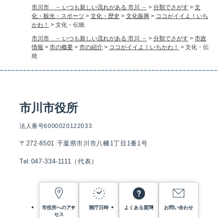
市川市 － いつも新しい流れがある 市川 －
>
分類でさがす
>
文
化・観光・スポーツ
>
文化・歴史
>
文化振興
>
ココがイイよ！いち
かわ！
>
文化・伝統
市川市 － いつも新しい流れがある 市川 －
>
分類でさがす
>
市政
情報
>
市の概要
>
市の紹介
>
ココがイイよ！いちかわ！
>
文化・伝
統
市川市役所
法人番号6000020122033
〒272-8501 千葉県市川市八幡1丁目1番1号
Tel:047-334-1111（代表）
市役所へのアク
開庁日時
よくある質問
お問い合わせ
セス