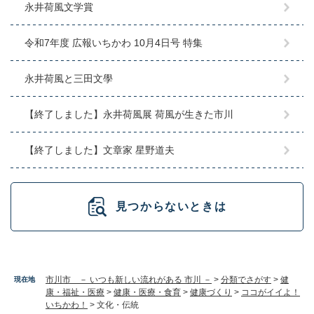
永井荷風文学賞
令和7年度 広報いちかわ 10月4日号 特集
永井荷風と三田文學
【終了しました】永井荷風展 荷風が生きた市川
【終了しました】文章家 星野道夫
見つからないときは
市川市 － いつも新しい流れがある 市川 －
>
分類でさがす
>
健
現在地
康・福祉・医療
>
健康・医療・食育
>
健康づくり
>
ココがイイよ！
いちかわ！
>
文化・伝統