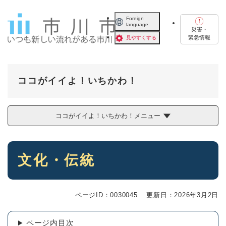
ペ
メニューを飛ばして本文へ
ー
Foreign
language
ジ
災害・
の
緊急情報
見やすくする
先
頭
で
す
ココがイイよ！いちかわ！
。
ココがイイよ！いちかわ！メニュー
本
文化・伝統
文
ページID：0030045
更新日：2026年3月2日
ページ内目次