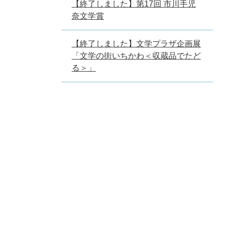
【終了しました】第17回 市川手児
奈文学賞
【終了しました】文学プラザ企画展
「文学の街いちかわ＜収蔵品でたど
る＞」