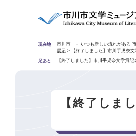
ペ
ー
ジ
の
先
頭
市川市 － いつも新しい流れがある 市
現在地
で
展示
>
【終了しました】市川手児奈文
す
【終了しました】市川手児奈文学賞記念
足あと
。
【終了しまし