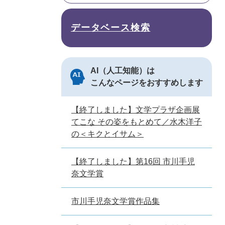
データベース検索
AI（人工知能）は
こんなページをおすすめします
【終了しました】文学プラザ企画展
てこな その姿をもとめて／水木洋子
の＜キクとイサム＞
【終了しました】第16回 市川手児
奈文学賞
市川手児奈文学賞作品集