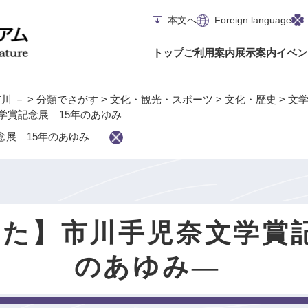
メニューを飛ばして本文へ
本文へ
Foreign language
トップ
ご利用案内
展示案内
イベン
川 －
>
分類でさがす
>
文化・観光・スポーツ
>
文化・歴史
>
文
学賞記念展―15年のあゆみ―
展―15年のあゆみ―
た】市川手児奈文学賞記
のあゆみ―