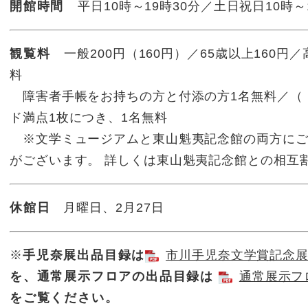
開館時間
平日10時～19時30分／土日祝日10時
観覧料
一般200円（160円）／65歳以上160円
料
障害者手帳をお持ちの方と付添の方1名無料／（ 
ド満点1枚につき、1名無料
※文学ミュージアムと東山魁夷記念館の両方にご
がございます。 詳しくは東山魁夷記念館との相互
休館日
月曜日、2月27日
※
手児奈展出品目録は
市川手児奈文学賞記念展出品
を、通常展示フロアの出品目録は
通常展示フロ
をご覧ください。