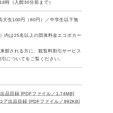
～18時（入館30分前まで）
／高大生100円（80円）／中学生以下無
）内は25名以上の団体料金エコボカー
来館される方に、観覧料割引サービス
割引についてをご覧ください。
目録 [PDFファイル／1.74MB]
ア出品目録 [PDFファイル／992KB]