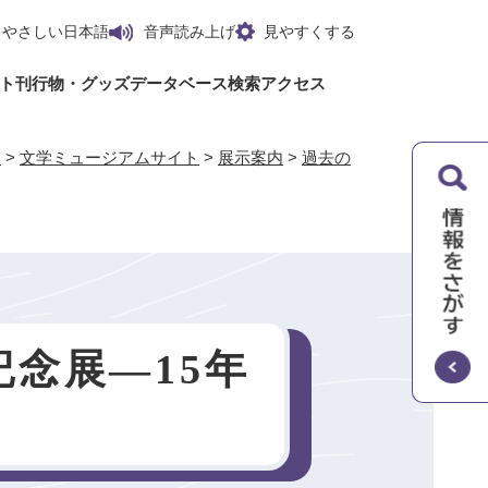
やさしい日本語
音声読み上げ
見やすくする
ト
刊行物・グッズ
データベース検索
アクセス
学
>
文学ミュージアムサイト
>
展示案内
>
過去の
念展―15年