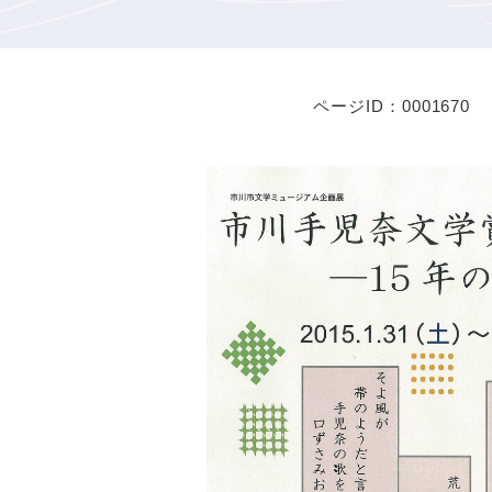
ページID：0001670
本
文