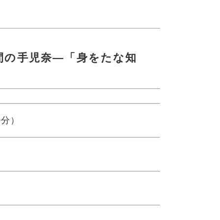
間の手児奈―「身をたな知
0分）