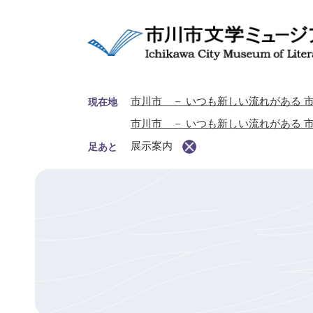
ペ
ー
ジ
の
先
頭
市川市 － いつも新しい流れがある 市
現在地
で
市川市 － いつも新しい流れがある 市
す
。
展示案内
足あと