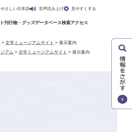
やさしい日本語
音声読み上げ
見やすくする
ト
刊行物・グッズ
データベース検索
アクセス
学
>
文学ミュージアムサイト
>
展示案内
ージアム
>
文学ミュージアムサイト
>
展示案内