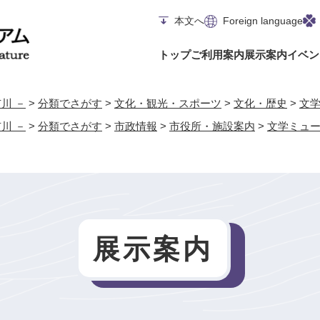
メニューを飛ばして本文へ
本文へ
Foreign language
トップ
ご利用案内
展示案内
イベン
川 －
>
分類でさがす
>
文化・観光・スポーツ
>
文化・歴史
>
文
川 －
>
分類でさがす
>
市政情報
>
市役所・施設案内
>
文学ミュ
展示案内