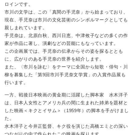
ロインです。
市川の文学は、この「真間の手児奈」から始まっており、
現在、手児奈は市川の文化芸術のシンボルマークとしても
親しまれています。
手児奈は、北原白秋、西川日恵、中津攸子などの多くの作
家が作品に著し、演劇などの芸能にもなっています。
この企画展では、手児奈の伝承からその姿を探るととも
に、広がりのある手児奈の世界を紹介します。
また、〈市川を詠む〉をテーマに全国から短歌・俳句・川
柳を募集した「第9回市川手児奈文学賞」の入賞作品展も
行います。
一方、戦後日本映画の黄金期に活躍した脚本家 水木洋子
は、日本人女性とアメリカ兵の間に生まれた姉弟を題材と
した映画＜キクとイサム＞（1959年）の脚本を手がけまし
た。
水木洋子と今井正監督、キク役を演じた高橋エミとの深い
つながりの中で作られたこの映画を探ります。