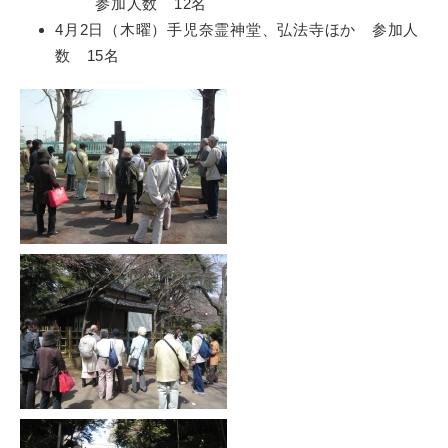
参加人数 12名
4月2日（木曜）手児奈霊神堂、弘法寺ほか 参加人
数 15名