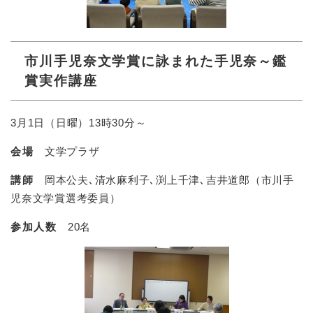
市川手児奈文学賞に詠まれた手児奈～鑑
賞実作講座
3月1日（日曜）13時30分～
会場
文学プラザ
講師
岡本公夫､清水麻利子､渕上千津､吉井道郎（市川手
児奈文学賞選考委員）
参加人数
20名