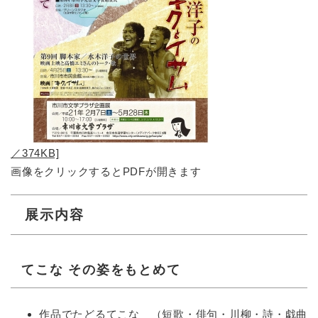
／374KB]
画像をクリックするとPDFが開きます
展示内容
てこな その姿をもとめて
作品でたどるてこな （短歌・俳句・川柳・詩・戯曲