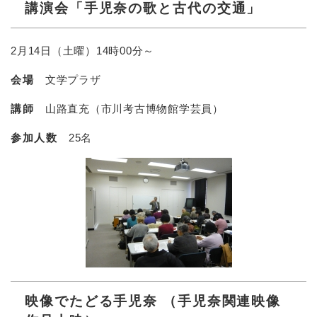
講演会「手児奈の歌と古代の交通」
2月14日（土曜）14時00分～
会場
文学プラザ
講師
山路直充（市川考古博物館学芸員）
参加人数
25名
映像でたどる手児奈 （手児奈関連映像