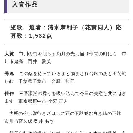
入賞作品
短歌 選者：清水麻利子（花實同人）応
募数：1,562点
大賞
市川の街を照らす満月の光よ届け停電の町にも 市
川市鬼高 門井 愛美
秀逸
この梨を待っているよと励まされ台風のあと出荷勤
しむ 千葉県千葉市 宮原 範子
佳作
三番瀬潮の香りを吸い込んで今日の失意と共にはき
出す 東京都府中市 小宮 正人
声明の今し満行きざはしに百の下駄並む白き緒の下駄
市川市宮久保 奥井 あき​