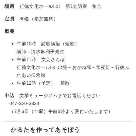
場所
行徳文化ホールI＆I 第1会議室 集合
定員
30名（参加無料）
概要
午前10時 詩歌講座（短歌）
講師：清水麻利子先生
午前11時 文芸さんぽ
行徳文化ホールI＆I出発～おかね塚～常夜灯～行徳ふ
れあい伝承館
午前12時（予定） 解散
申込
文学ミュージアムまでお電話ください
047-320-3334
（7月6日（土曜）午前9時より受付いたします）
かるたを作ってあそぼう