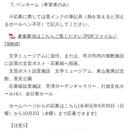
ペンネーム（希望者のみ）
※応募に際しては黒インクの筆記具（熱を加えると消え
るボールペン不可）で記入してください。
募集要項はこちらご覧ください [PDFファイル／
788KB]
文学ミュージアムに送付、または、市川市内の複数施設
に設置の文芸ポスト・応募箱へ投函。
文芸ポスト設置施設 文学ミュージアム、東山魁夷記念
館、里見公園
応募箱設置施設 芳澤ガーデンギャラリー、行徳文化ホ
ールI＆I、全日警ホール
ホームページからの応募はこちら(令和元年6月30日（日
曜）から10月2日（水曜）まで応募できます)
【注意1】