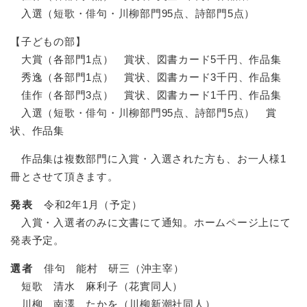
入選（短歌・俳句・川柳部門95点、詩部門5点）
【子どもの部】
大賞（各部門1点） 賞状、図書カード5千円、作品集
秀逸（各部門1点） 賞状、図書カード3千円、作品集
佳作（各部門3点） 賞状、図書カード1千円、作品集
入選（短歌・俳句・川柳部門95点、詩部門5点） 賞
状、作品集
作品集は複数部門に入賞・入選された方も、お一人様1
冊とさせて頂きます。
発表
令和2年1月（予定）
入賞・入選者のみに文書にて通知。ホームページ上にて
発表予定。
選者
俳句 能村 研三（沖主宰）
短歌 清水 麻利子（花實同人）
川柳 南澤 たかを（川柳新潮社同人）