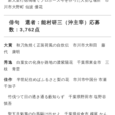
新天皇行徳鴨場でプロポーズ今を作った大切な場所 市
川市大野町 仙波 優花​
俳句 選者：能村研三（沖主宰）応募
数：3,762点
大賞
秋刀魚焼く正装荷風の自炊伝 市川市大和田 藤
代 康明
秀逸
白葉女の化身か路地の濃紫陽花 千葉県東金市 三
枝 青雲
佳作
半世紀住めばふるさと梨の花 市川市中国分 市瀬
千加子
竹伐つて日の透き通る藪知らず 千葉県野田市 塩野谷
慎吾​
聖五月魁夷の白馬駆け出せよ 千葉県佐倉市 横尾 かん