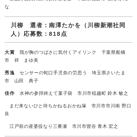
な​
川柳 選者：南澤たかを（川柳新潮社同
人）応募数：818点
大賞
我が胸のつばさに気付くアイリンク 千葉県船橋
市 祥 まゆ美
秀逸
センサーの蛇口手児奈の労思う 埼玉県さいたま
市 山田 典子
佳作
水神の参拝終えて菓子袋 市川市稲越町 鈴木 敏之
まだ来ないひと待ちかねるおかね塚 市川市市川南 野口
良​
江戸前の産婆役なり三番瀬 市川市曽谷 青木 宏之​