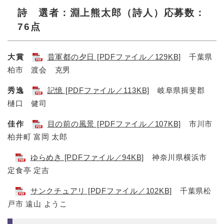
詩 選者：淵上熊太郎（詩人）応募数：
76点
大賞
昔軍都の夕日 [PDFファイル／129KB]
千葉県
柏市 渡会 克男
秀逸
記憶 [PDFファイル／113KB]
岐阜県揖斐郡
樋口 健司
佳作
目の前の風景 [PDFファイル／107KB]
市川市
柏井町 富岡 太郎
ゆらめき [PDFファイル／94KB]
神奈川県横浜市
定食亭 定吉
サンクチュアリ [PDFファイル／102KB]
千葉県松
戸市 遠山 ようこ