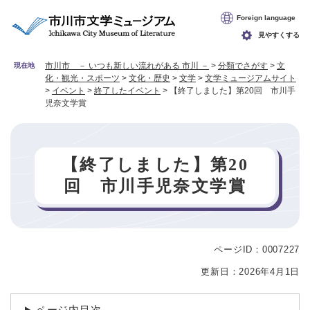
ペ
メニューを飛ばして本文へ
Foreign language
ー
ジ
見やすくする
の
先
市川市 － いつも新しい流れがある 市川 －
>
分類でさがす
>
文
現在地
化・観光・スポーツ
>
文化・歴史
>
文学
>
文学ミュージアムサイト
頭
>
イベント
>
終了したイベント
>
【終了しました】第20回 市川手
で
児奈文学賞
す
。
【終了しました】第20
回 市川手児奈文学賞
ページID：0007227
本
文
更新日：2026年4月1日
ページ内目次