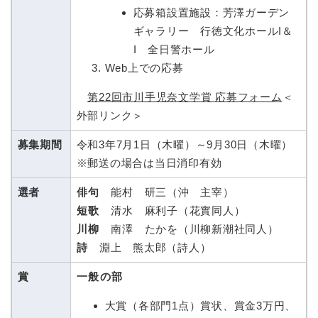
応募箱設置施設：芳澤ガーデン
ギャラリー 行徳文化ホールI＆
I 全日警ホール
Web上での応募
第22回市川手児奈文学賞 応募フォーム
＜
外部リンク＞
募集期間
令和3年7月1日（木曜）～9月30日（木曜）
※郵送の場合は当日消印有効
選者
俳句
能村 研三（沖 主宰）
短歌
清水 麻利子（花實同人）
川柳
南澤 たかを（川柳新潮社同人）
詩
淵上 熊太郎（詩人）
賞
一般の部
大賞（各部門1点）賞状、賞金3万円、