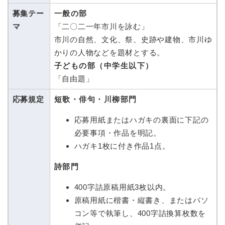
募集テー
一般の部
マ
「二〇二一年市川を詠む」
市川の自然、文化、祭、史跡や建物、市川ゆ
かりの人物などを題材とする。
子どもの部（中学生以下）
「自由題」
応募規定
短歌・俳句・川柳部門
応募用紙またはハガキの裏面に下記の
必要事項・作品を明記。
ハガキ1枚に付き作品1点。
詩部門
400字詰原稿用紙3枚以内。
原稿用紙に楷書・縦書き、またはパソ
コン等で執筆し、400字詰換算枚数を