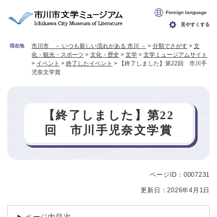
ペ
メニューを飛ばして本文へ
Foreign language
ー
ジ
見やすくする
の
先
市川市 － いつも新しい流れがある 市川 －
>
分類でさがす
>
文
現在地
化・観光・スポーツ
>
文化・歴史
>
文学
>
文学ミュージアムサイト
頭
>
イベント
>
終了したイベント
>
【終了しました】第22回 市川手
で
児奈文学賞
す
。
【終了しました】第22
回 市川手児奈文学賞
ページID：0007231
本
文
更新日：2026年4月1日
ページ内目次