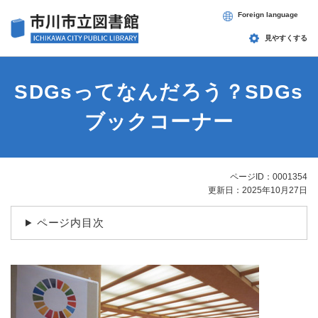
ペ
メニューを飛ばして本文へ
Foreign language
ー
ジ
見やすくする
の
先
頭
SDGsってなんだろう？SDGs
で
す
ブックコーナー
。
ページID：0001354
本
更新日：2025年10月27日
文
ページ内目次