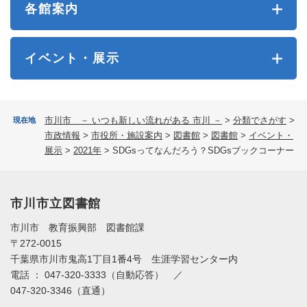
各館案内
イベント・展示
市川市 － いつも新しい流れがある 市川 －
>
分類でさがす
>
現在地
市政情報
>
市役所・施設案内
>
図書館
>
図書館
>
イベント・
展示
>
2021年
>
SDGsってなんだろう？SDGsブックコーナー
市川市立図書館
市川市 教育振興部 図書館課
〒272-0015
千葉県市川市鬼高1丁目1番4号 生涯学習センター内
電話 ： 047-320-3333（自動応答） ／
047-320-3346（直通）