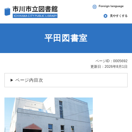
ペ
メニューを飛ばして本文へ
Foreign language
ー
ジ
見やすくする
の
先
頭
平田図書室
で
す
。
ページID：0005692
本
更新日：2026年8月1日
文
ページ内目次