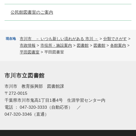
公民館図書室のご案内
市川市 － いつも新しい流れがある 市川 －
>
分類でさがす
>
現在地
市政情報
>
市役所・施設案内
>
図書館
>
図書館
>
各館案内
>
平田図書室
>
平田図書室
市川市立図書館
市川市 教育振興部 図書館課
〒272-0015
千葉県市川市鬼高1丁目1番4号 生涯学習センター内
電話 ： 047-320-3333（自動応答） ／
047-320-3346（直通）