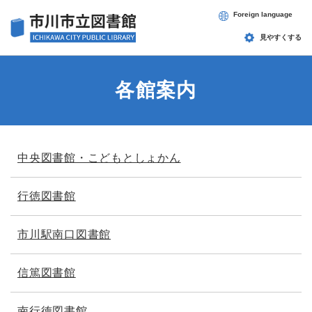
ペ
メニューを飛ばして本文へ
Foreign language
ー
ジ
見やすくする
の
先
頭
各館案内
で
す
。
本
中央図書館・こどもとしょかん
文
行徳図書館
市川駅南口図書館
信篤図書館
南行徳図書館