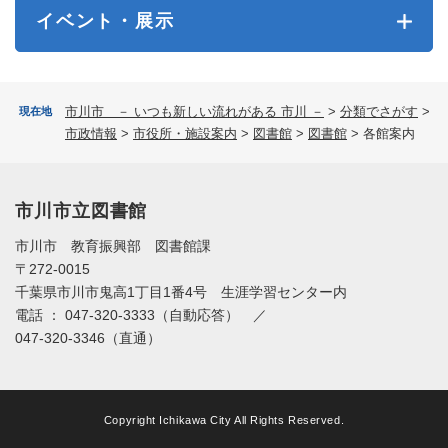
イベント・展示
市川市 － いつも新しい流れがある 市川 －
>
分類でさがす
>
現在地
市政情報
>
市役所・施設案内
>
図書館
>
図書館
>
各館案内
市川市立図書館
市川市 教育振興部 図書館課
〒272-0015
千葉県市川市鬼高1丁目1番4号 生涯学習センター内
電話 ： 047-320-3333（自動応答） ／
047-320-3346（直通）
Copyright Ichikawa City All Rights Reserved.