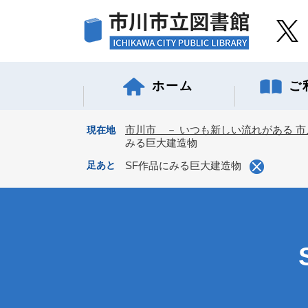
ペ
ー
ジ
の
先
ホーム
ご
頭
で
す
市川市 － いつも新しい流れがある 市
現在地
。
みる巨大建造物
足あと
SF作品にみる巨大建造物