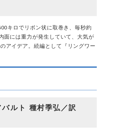
600キロでリボン状に取巻き、毎秒約
り内面には重力が発生していて、大気が
界のアイデア。続編として『リングワー
アバルト 種村季弘／訳