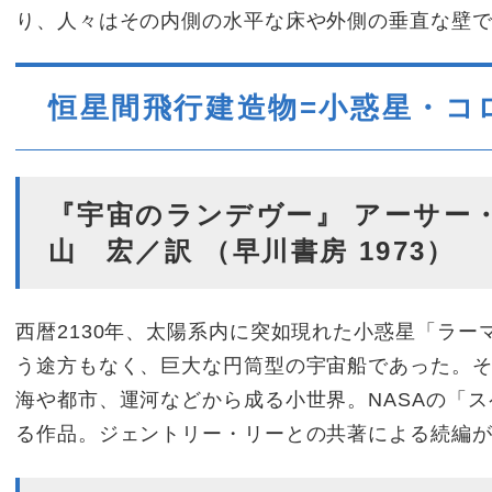
り、人々はその内側の水平な床や外側の垂直な壁
恒星間飛行建造物=小惑星・コ
『宇宙のランデヴー』 アーサー・
山 宏／訳 （早川書房 1973）
西暦2130年、太陽系内に突如現れた小惑星「ラー
う途方もなく、巨大な円筒型の宇宙船であった。
海や都市、運河などから成る小世界。NASAの「
る作品。ジェントリー・リーとの共著による続編が