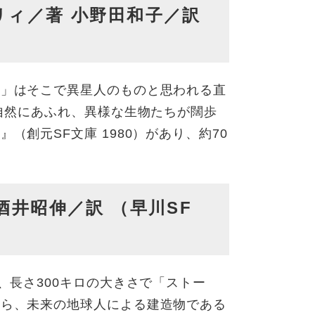
リィ／著 小野田和子／訳
ー」はそこで異星人のものと思われる直
な自然にあふれ、異様な生物たちが闊歩
創元SF文庫 1980）があり、約70
酒井昭伸／訳 （早川SF
、長さ300キロの大きさで「ストー
から、未来の地球人による建造物である