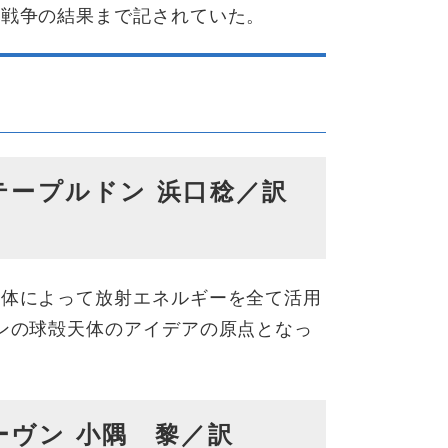
核戦争の結果まで記されていた。
テープルドン 浜口稔／訳
造体によって放射エネルギーを全て活用
ンの球殻天体のアイデアの原点となっ
ーヴン 小隅 黎／訳