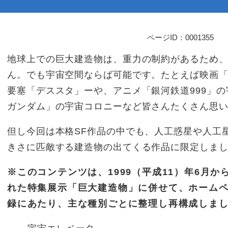
ページID：0001355
本
文
地球上での巨大建造物は、重力の制約があるため
ん。でも宇宙空間ならば可能です。たとえば映画
要塞「デススタ」ーや、アニメ「銀河鉄道999」
ガンダム」の宇宙コロニーなど皆さんたくさん思
但し今回は本格SF作品の中でも、人工惑星や人工
きさに匹敵する建造物の出てくる作品に限定しま
※このコンテンツは、1999（平成11）年6月
れた特集展示「巨大建造物」に併せて、ホーム
録にあたり、主な種別ごとに整理し再構成しま