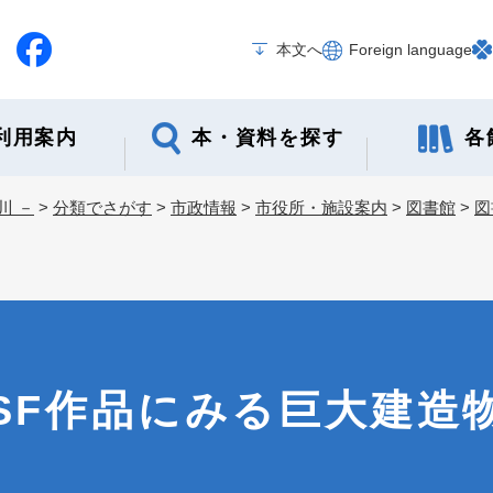
メニューを飛ばして本文へ
本文へ
Foreign language
本・資料を探す
各
利用案内
川 －
>
分類でさがす
>
市政情報
>
市役所・施設案内
>
図書館
>
図
SF作品にみる巨大建造