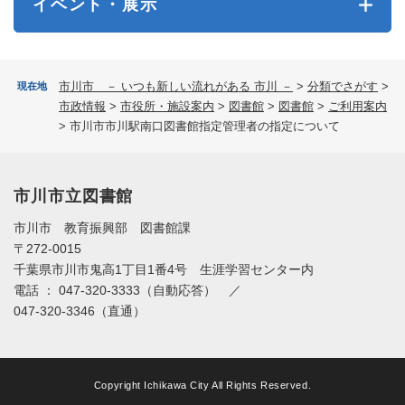
イベント・展示
市川市 － いつも新しい流れがある 市川 －
>
分類でさがす
>
現在地
市政情報
>
市役所・施設案内
>
図書館
>
図書館
>
ご利用案内
>
市川市市川駅南口図書館指定管理者の指定について
市川市立図書館
市川市 教育振興部 図書館課
〒272-0015
千葉県市川市鬼高1丁目1番4号 生涯学習センター内
電話 ： 047-320-3333（自動応答） ／
047-320-3346（直通）
Copyright Ichikawa City All Rights Reserved.