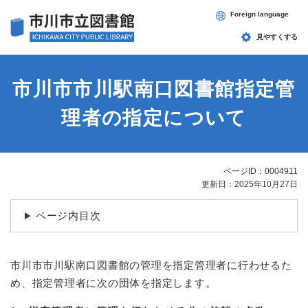
ペ
メニューを飛ばして本文へ
Foreign language
ー
ジ
見やすくする
の
先
頭
市川市市川駅南口図書館指定管
で
す
理者の指定について
。
ページID：0004911
本
更新日：2025年10月27日
文
ページ内目次
市川市市川駅南口図書館の管理を指定管理者に行わせるた
め、指定管理者に次の団体を指定します。