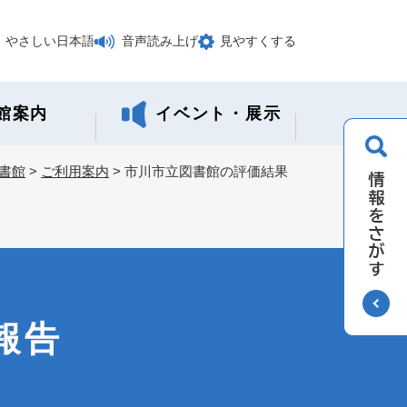
やさしい日本語
音声読み上げ
見やすくする
館案内
イベント・展示
書館
>
ご利用案内
>
市川市立図書館の評価結果
報告