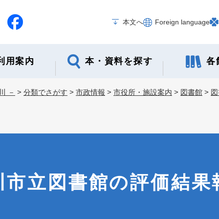
メニューを飛ばして本文へ
本文へ
Foreign language
本・資料を探す
各
利用案内
川 －
>
分類でさがす
>
市政情報
>
市役所・施設案内
>
図書館
>
図
川市立図書館の評価結果