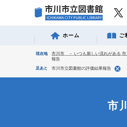
ペ
ー
ジ
の
先
ホーム
ご
頭
で
す
市川市 － いつも新しい流れがある 市
現在地
。
報告
足あと
市川市立図書館の評価結果報告
市