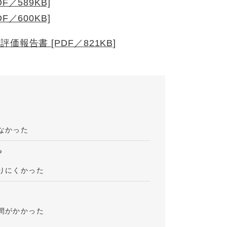
／589KB]
／600KB]
報告書 [PDF／821KB]
なかった
？
りにくかった
間がかかった