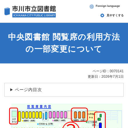
ペ
メニューを飛ばして本文へ
Foreign language
ー
ジ
見やすくする
の
先
頭
中央図書館 閲覧席の利用方法
で
す
の一部変更について
。
ページID：0070141
本
更新日：2026年7月1日
文
ページ内目次